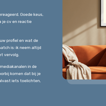
 gereageerd. Goede keus,
a je cv en reactie
ouw profiel en wat de
atch is: ik neem altijd
t vervolg.
almediakanalen in de
orbij komen dat bij je
alvast iets toelichten,