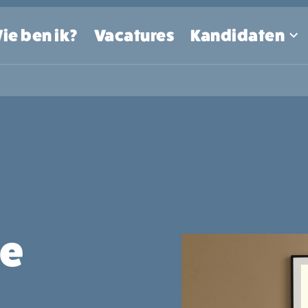
ie ben ik?
Vacatures
Kandidaten
je