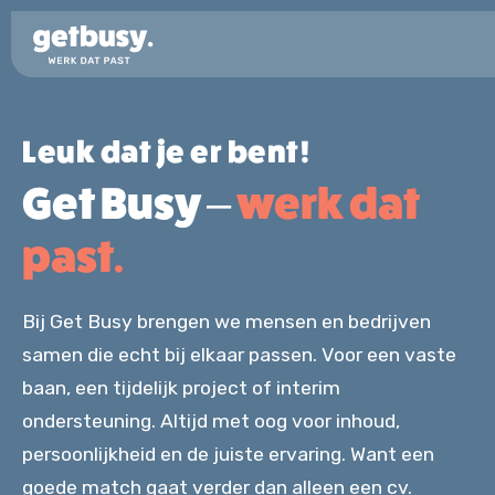
Leuk dat je er bent!
Wie ben ik?
Get Busy –
werk dat
Vacatures
past.
Kandidaten
Bij Get Busy brengen we mensen en bedrijven
samen die echt bij elkaar passen. Voor een vaste
Voor kandidaten
Werkgevers
baan, een tijdelijk project of interim
Inschrijven
ondersteuning. Altijd met oog voor inhoud,
FAQ
persoonlijkheid en de juiste ervaring. Want een
goede match gaat verder dan alleen een cv.