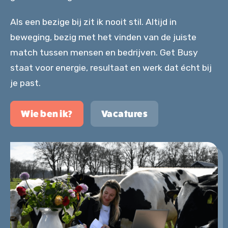
06 5190 9386
Als een bezige bij zit ik nooit stil. Altijd in
beweging, bezig met het vinden van de juiste
werk@get-busy.nl
match tussen mensen en bedrijven. Get Busy
staat voor energie, resultaat en werk dat écht bij
Contact
je past.
Wie ben ik?
Vacatures